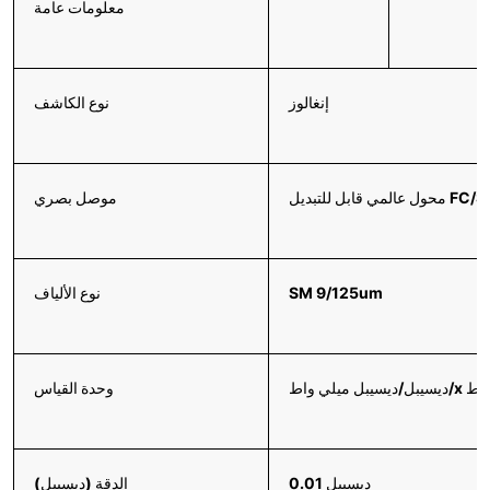
معلومات عامة
إنغالوز
نوع الكاشف
يل FC/SC/ST/2.5
موصل بصري
SM 9/125um
نوع الألياف
يبل/ديسيبل ميلي واط/x واط
وحدة القياس
0.01 ديسيبل
الدقة (ديسيبل)