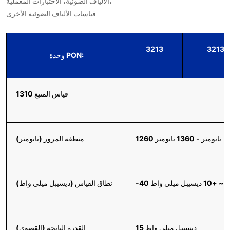
الألياف الضوئية، الاختبارات المعملية،
قياسات الألياف الضوئية الأخرى
3213
3213A
وحدة PON:
قياس المنبع 1310
1260 نانومتر - 1360 نانومتر
منطقة المرور (نانومتر)
بل ميلي واط
نطاق القياس (ديسيبل ميلي واط)
15 ديسيبل ميلي واط
القدرة الناتجة (القصوى)