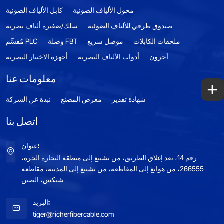
محول الألياف الضوئية
كابل الألياف الضوئية
صندوق طرفي للألياف الضوئية
سلك/ضفيرة ألياف بصرية
ملحقات الكابلات
موصل سريع
وصلة FBT
مُقسِّم PLC
آحرون
أدوات الألياف البصرية
أجهزة الاختبار البصرية
معلومات عنا
+
شهادة تقدير
معرض المصنع
نبذة عن الشركة
اتصل بنا
عنوان:
رقم 14، بعد إغلاق الطريق، من تشينغ إلى منطقة التجارة الحرة،
266555، من هوانغ إلى المقاطعة، من تشينغ إلى المدينة، مقاطعة
شيكس، الصين
البريد:
tiger@richerfibercable.com