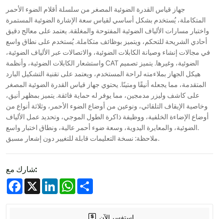
جهاز قياس القدرة الضوئية المصغر من سلسلة أقلام الضوء الأحمر
المتكاملة، يُستخدم بشكل أساسي لقياس سعة الإشارة الضوئية المستمرة
واختبار مسارات الألياف الضوئية المفتوحة والمغلقة. يعتمد على معالج دقيق
أحادي الشريحة للتحكم، ويتميز بوظائف متكاملة. يُستخدم على نطاق واسع
في مجالات إنشاء وصيانة الكابلات الضوئية، والاتصالات عبر الألياف الضوئية،
واستشعار الكابلات الضوئية، وأنظمة CAT الضوئية، وغيرها. يتميز تصميم
هيكل الجهاز بملاءمته لراحة المستخدم، ويعتمد على تقنية التشكيل البارد
المتقدمة، مما يجعله أنيقًا ومتينًا. يحتوي جهاز قياس القدرة الضوئية المصغر
على كاشف وليزر مدمجين، مما يوفر له حماية فائقة. يتميز بمظهر أنيق،
وخاصية الإيقاف التلقائي، ونوعين من أوضاع الضوء الأحمر، وثلاثة أنواع من
أوضاع الإضاءة الخلفية، ووظيفة ذاكرة الطول الموجي، وتحديد عمل الألياف
الضوئية، والمعايرة اليدوية، وسعة ضوء أحمر عالية، ونطاق اختبار واسع.
ملاحظة: نسخة التعليمات قابلة للتغيير دون إشعار مسبق.
شارك مع:
Facebook
X
LinkedIn
WhatsApp
Share
استفسر الآن