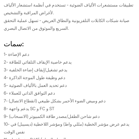
تطبيقات مستشعرات الألياف الضوئية - تستخدم في أنظمة استشعار الألياف
لأغراض المراقبة والتشخيص.
صيانة شبكات الكابلات التلفزيونية والنطاق العريض - تسهل عملية التحقق
السريع والموثوق من الاتصال البصري.
سمات:
1- دعم الإضاءة
2- يدعم خاصية الإيقاف التلقائي للطاقة
3- يدعم تشغيل/إيقاف إضاءة الخلفية
4- دعم وظيفة طول الموجة الذاكرة
5- دعم تحديد العمل بالألياف الضوئية
6- دعم التوافق الذاتي للعملاء
7- دعم وميض الضوء الأحمر بشكل طبيعي (انقطاع الاتصال)
8- يدعم واجهة SC و FC و ST
9- دعم شاحن الطفل/مصدر طاقة الكمبيوتر (الانسحاب)
10- يدعم عرض مؤشر الخطية (مللي واط) ومؤشر اللاخطية (ديسيبل) في
نفس الوقت