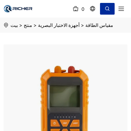
0
(
)
Y3
مقياس الطاقة
>
أجهزة الاختبار البصرية
>
منتج
>
بيت
optical
power
meter