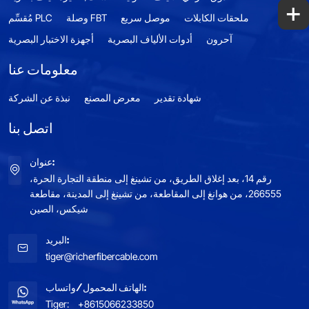
+
ملحقات الكابلات
موصل سريع
وصلة FBT
مُقسِّم PLC
آحرون
أدوات الألياف البصرية
أجهزة الاختبار البصرية
معلومات عنا
شهادة تقدير
معرض المصنع
نبذة عن الشركة
اتصل بنا
عنوان:
رقم 14، بعد إغلاق الطريق، من تشينغ إلى منطقة التجارة الحرة،
266555، من هوانغ إلى المقاطعة، من تشينغ إلى المدينة، مقاطعة
شيكس، الصين
البريد:
tiger@richerfibercable.com
الهاتف المحمول/واتساب:
Tiger:
+8615066233850