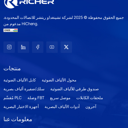
جميع الحقوق محفوظة © 2025 لشركة تشينغداو ريتشر للاتصالات المحدودة.
مدعوم من HiCheng.
منتجات
محول الألياف الضوئية
كابل الألياف الضوئية
صندوق طرفي للألياف الضوئية
سلك/ضفيرة ألياف بصرية
ملحقات الكابلات
موصل سريع
وصلة FBT
مُقسِّم PLC
آحرون
أدوات الألياف البصرية
أجهزة الاختبار البصرية
معلومات عنا