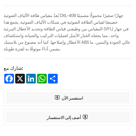
يُعدّ مقياس طاقة الألياف الضوئية DXL-40B جهازًا صغيرًا محمولًا مصممًا
خصيصًا لقياس الطاقة الضوئية في شبكات الألياف الضوئية. يجمع هذا
المقياس بين وظيفتي قياس الطاقة وتحديد الأعطال المرئية (VFL) في جهاز
واحد، مما يجعله الخيار الأمثل لعمليات التركيب والصيانة واستكشاف
الأعطال وإصلاحها. كما أنه مصنوع من بلاستيك ABS عالي الجودة والمتين، ما
يضمن أداءً موثوقًا به لفترة طويلة.
شارك مع:
Facebook
X
LinkedIn
WhatsApp
Share
استفسر الآن
أضف إلى الاستفسار