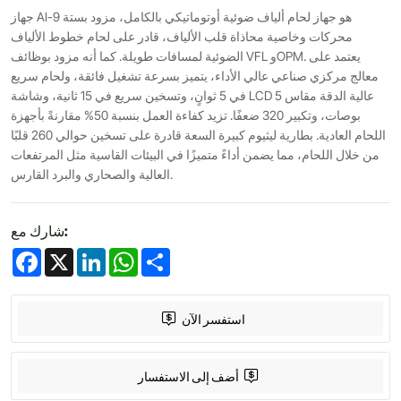
جهاز AI-9 هو جهاز لحام ألياف ضوئية أوتوماتيكي بالكامل، مزود بستة
محركات وخاصية محاذاة قلب الألياف، قادر على لحام خطوط الألياف
الضوئية لمسافات طويلة. كما أنه مزود بوظائف VFL وOPM. يعتمد على
معالج مركزي صناعي عالي الأداء، يتميز بسرعة تشغيل فائقة، ولحام سريع
في 5 ثوانٍ، وتسخين سريع في 15 ثانية، وشاشة LCD عالية الدقة مقاس 5
بوصات، وتكبير 320 ضعفًا. تزيد كفاءة العمل بنسبة 50% مقارنةً بأجهزة
اللحام العادية. بطارية ليثيوم كبيرة السعة قادرة على تسخين حوالي 260 قلبًا
من خلال اللحام، مما يضمن أداءً متميزًا في البيئات القاسية مثل المرتفعات
العالية والصحاري والبرد القارس.
شارك مع:
Facebook
X
LinkedIn
WhatsApp
Share
استفسر الآن
أضف إلى الاستفسار