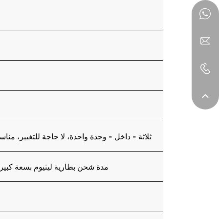
ثلاثة - داخل - وحدة واحدة، لا حاجة للتغيير، منا
مدة شحن بطارية ليثيوم بسعة كبيرة تبلغ 5200 مللي أمبير <3.5 ساعة، ويمكنها اللحام والتسخين باستمر