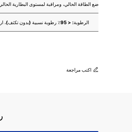
مدخل AC100 - 240 فولت 50/60 هرتز، خرج DC13.6V/4.8A، يمكن تحديد وضع الطاقة الحالي، ومراقبة لمستوى ال
درجة الحرارة: - 15°C~50°C، الرطوبة: < 95٪ رطوبة نسبية (بدون تكثف)، ارتفاع العمل: 0 ~ 5000 متر، أقصى سرعة رياح: 15 م/ث
اكتب مراجعة
ر