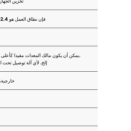
تخزين الجهاز غير المحدود 1000 مجموعة، يمكن تخز
استنادا إلى معيار بروتوكول Bluetooth 4.2، فإن نطاق العمل هو 2.4 جيجاهرتز، وأقصى نطاق إرسال هو 60 متر
يمكن أن يكون مالك المعدات مقيدا كأعلى سلطة، ويمكنه عرض بيانات اللحام، وإعدادات المعلمات، ومعلومات إنذار الأعطال عن بعد،
إلخ. لأي آلة توصيل تحت ا
يمكن استخدام B2.0