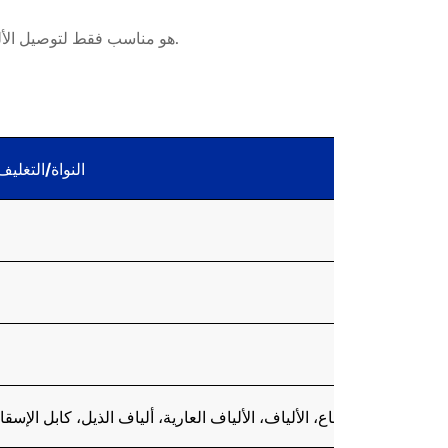
هو مناسب فقط لتوصيل الألياف الطرفية التي تتطلب دقة منخفضة في التصلب. كمية صغيرة جدا، وبيئة بناء جيدة نسبيا (الغبار، درجة الحرارة، الارتفاع).
النواة/التغليف
S)، مناسبة للألياف ذات الوضع الأحادي، متعددة الأوضاع، الألياف، الألياف العارية، ألياف الذيل، 