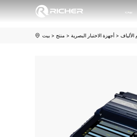
Fusion
بيت
splicer
 الألياف
>
أجهزة الاختبار البصرية
>
منتج
>
بيت