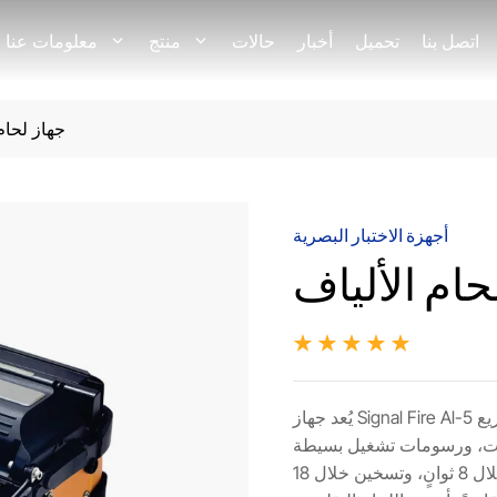
اتصل بنا
تحميل
أخبار
حالات
منتج
معلومات عنا
جهاز لحام
أجهزة الاختبار البصرية
يُعد جهاز Signal Fire Al-5 مناسبًا بشكل أساسي للمراقبة الأمنية والمشاريع
خرى. يتميز بشاشة ملونة قياس 5 بوصات، ورسومات تشغيل بسيطة
وبديهية، وتكبير يصل إلى 320 ضعفًا، ولحام سريع خلال 8 ثوانٍ، وتسخين خلال 18