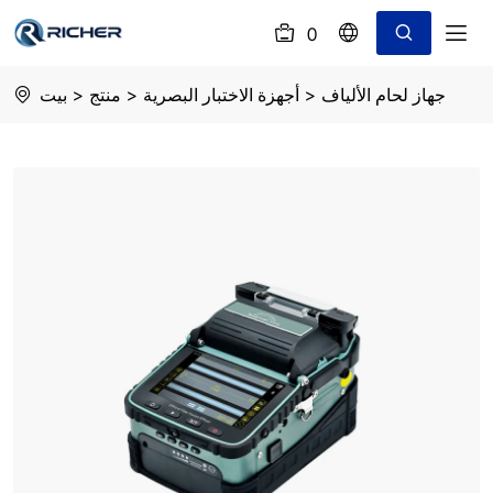
0
(
)
signalfire
جهاز لحام الألياف
>
أجهزة الاختبار البصرية
>
منتج
>
بيت
fusion
splicer