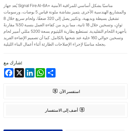
يُعد جهاز Signal Fire Al-6A+ مناسبًا بشكل أساسي للمراقبة الأمنية
والمشاريع الهندسية الأخرى. يتميز بشاشة ملونة قياس 5 بوصات، ورسومات
تشغيل بسيطة وبديهية، وتكبير يصل إلى 320 ضعفًا، ولحام سريع خلال 8
ثوانٍ، وتسخين خلال 18 ثانية، مما يزيد من كفاءة العمل بنسبة 50% مقارنةً
بأجهزة اللحام التقليدية. تستطيع بطارية الليثيوم بسعة 5200 مللي أمبير لحام
وتسخين حوالي 160 خلية عند شحنها بالكامل. كما أن تصميم الإضاءة الفريد
يجعله مناسبًا لإجراء الإصلاحات الطارئة أثناء أعمال البناء الليلية.
شارك مع:
Facebook
X
LinkedIn
WhatsApp
Share
استفسر الآن
أضف إلى الاستفسار