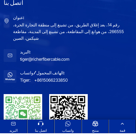
اتصل بنا
عنوان:
رقم 14، بعد إغلاق الطريق، من تشينغ إلى منطقة التجارة الحرة،
266555، من هوانغ إلى المقاطعة، من تشينغ إلى المدينة، مقاطعة
شيكس، الصين
البريد:
tiger@richerfibercable.com
الهاتف المحمول/واتساب:
Tiger:
+8615066233850
قمة
منتج
واتساب
اتصل بنا
البريد