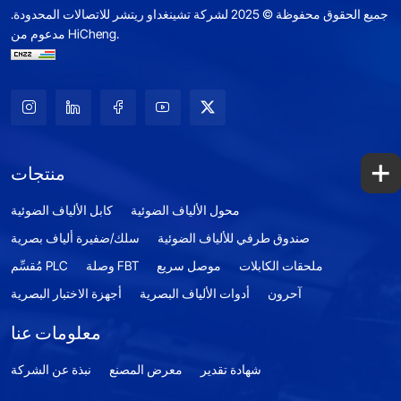
جميع الحقوق محفوظة © 2025 لشركة تشينغداو ريتشر للاتصالات المحدودة.
مدعوم من HiCheng.
+
منتجات
محول الألياف الضوئية
كابل الألياف الضوئية
صندوق طرفي للألياف الضوئية
سلك/ضفيرة ألياف بصرية
ملحقات الكابلات
موصل سريع
وصلة FBT
مُقسِّم PLC
آحرون
أدوات الألياف البصرية
أجهزة الاختبار البصرية
معلومات عنا
شهادة تقدير
معرض المصنع
نبذة عن الشركة