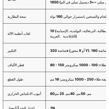
سعة البطارية
إيطالية، البرتغالية، البولندية، الإسبانية)
لغات أنظمة الآلة
التايلاندية、العربية)
التكبير
1 - 1000 ميكرومتر
قطر الألياف
طول القطع
60مم، 50مم، 40مم، 25 مم
أنبوب الانكماش الحراري
2N
اختبار الشد | المعيار