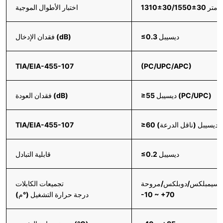
اختبار الأطوال الموجية
≤0.3 ديسيبل
فقدان الإدخال (dB)
TIA/EIA-455-107
(PC/UPC/APC)
≥55 ديسيبل (PC/UPC)
فقدان العودة (dB)
≥60 ديسيبل (ناقل الدرعة)
TIA/EIA-455-107
≤0.2 ديسيبل
قابلية التبادل
ل/سيمبلكس/دوبلكس/مروحة
تجميعات الكابلات
-10 ~ +70
درجة حرارة التشغيل (°م)