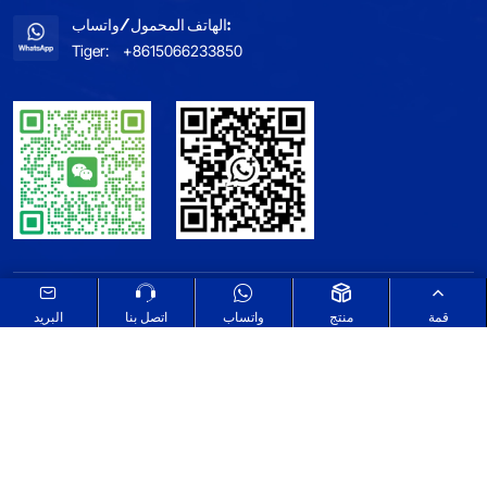
الهاتف المحمول/واتساب:
Tiger:
+8615066233850
خريطة الموقع
اطلع على سياسة الخصوصية الخاصة بنا
قمة
منتج
واتساب
اتصل بنا
البريد
Select Language
▼