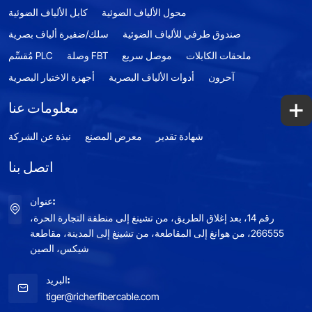
محول الألياف الضوئية
كابل الألياف الضوئية
صندوق طرفي للألياف الضوئية
سلك/ضفيرة ألياف بصرية
ملحقات الكابلات
موصل سريع
وصلة FBT
مُقسِّم PLC
آحرون
أدوات الألياف البصرية
أجهزة الاختبار البصرية
+
معلومات عنا
شهادة تقدير
معرض المصنع
نبذة عن الشركة
اتصل بنا
عنوان:
رقم 14، بعد إغلاق الطريق، من تشينغ إلى منطقة التجارة الحرة،
266555، من هوانغ إلى المقاطعة، من تشينغ إلى المدينة، مقاطعة
شيكس، الصين
البريد:
tiger@richerfibercable.com