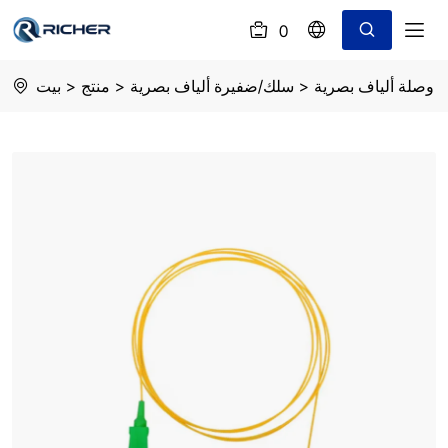
0
(
)
Fiber
وصلة ألياف بصرية
>
سلك/ضفيرة ألياف بصرية
>
منتج
>
بيت
optic
pigtail
SC/APC
single
mode
simplex
G657A1
outjacket:LSZH
length:1m
diameter:0.9mm