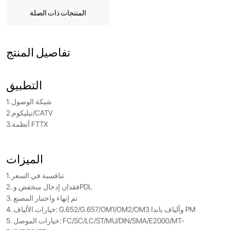
المنتجات ذات الصلة
تفاصيل المنتج
التطبيق
1. شبكة الوصول
2.تيليكوم/CATV
3.أنظمة FTTX
الميزات
1. تنافسية في السعر
2. فقدان إدخال منخفض وPDL
3. تم إنهاء واختبار المصنع
4. خيارات الألياف: G.652/G.657/OM1/OM2/OM3 وألياف باندا PM
5. خيارات الموصل: FC/SC/LC/ST/MU/DIN/SMA/E2000/MT-