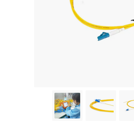
length:1m
diameter:0.9mm