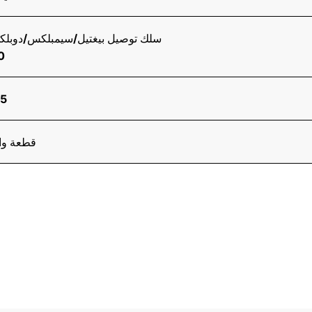
سلك توصيل بيغتيل/سيمبلكس/دوبل
70
85
قطعة وا