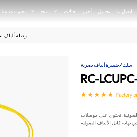
اتصل بنا
تحميل
أخبار
حالات
منتج
معلومات عنا
وصلة ألياف ب
سلك/ضفيرة ألياف بصرية
RC-LCUPC
Factory p
الضوئية. تحتوي على موصلات