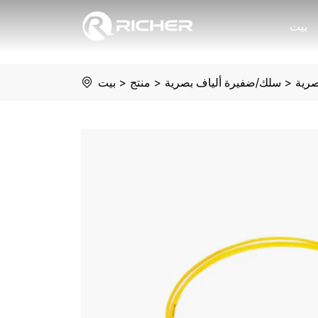
Fiber
بيت
optic
pigtail
صرية
>
سلك/ضفيرة ألياف بصرية
>
منتج
>
بيت
LC/UPC
single
mode
simplex
G657A1
outjacket:LSZH