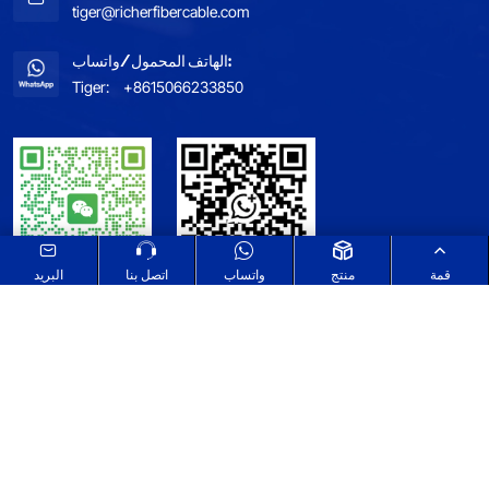
tiger@richerfibercable.com
الهاتف المحمول/واتساب:
Tiger:
+8615066233850
قمة
منتج
واتساب
اتصل بنا
البريد
خريطة الموقع
اطلع على سياسة الخصوصية الخاصة بنا
Select Language
▼