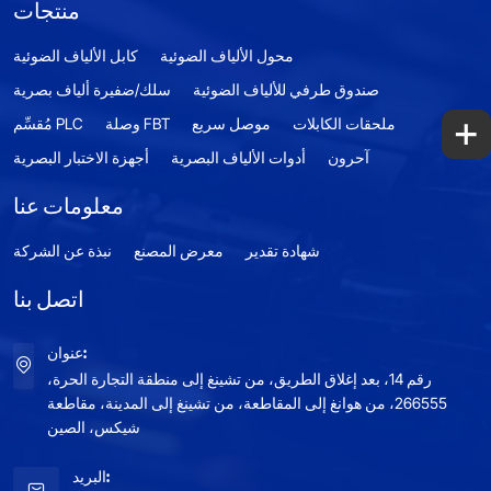
منتجات
محول الألياف الضوئية
كابل الألياف الضوئية
صندوق طرفي للألياف الضوئية
سلك/ضفيرة ألياف بصرية
+
ملحقات الكابلات
موصل سريع
وصلة FBT
مُقسِّم PLC
آحرون
أدوات الألياف البصرية
أجهزة الاختبار البصرية
معلومات عنا
شهادة تقدير
معرض المصنع
نبذة عن الشركة
اتصل بنا
عنوان:
رقم 14، بعد إغلاق الطريق، من تشينغ إلى منطقة التجارة الحرة،
266555، من هوانغ إلى المقاطعة، من تشينغ إلى المدينة، مقاطعة
شيكس، الصين
البريد: