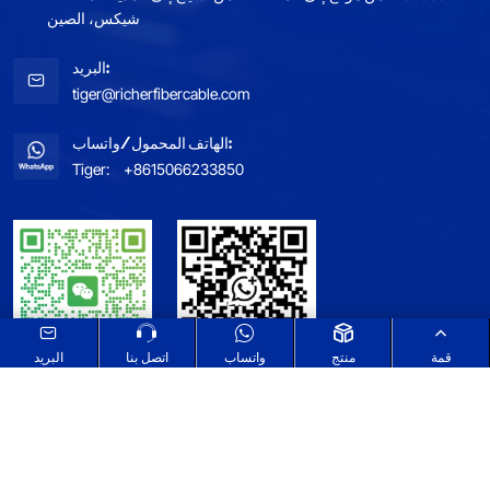
شيكس، الصين
البريد:
tiger@richerfibercable.com
الهاتف المحمول/واتساب:
Tiger:
+8615066233850
قمة
منتج
واتساب
اتصل بنا
البريد
خريطة الموقع
اطلع على سياسة الخصوصية الخاصة بنا
Select Language
▼