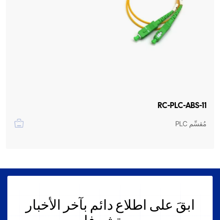
RC-PLC-ABS-11
مُقسِّم PLC
ابقَ على اطلاع دائم بآخر الأخبار
من ريتشر فايبر