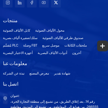
منتجات
محول الألياف الضوئية
كابل الألياف الضوئية
صندوق طرفي للألياف الضوئية
سلك/ضفيرة ألياف بصرية
+
ملحقات الكابلات
موصل سريع
وصلة FBT
مُقسِّم PLC
آحرون
أدوات الألياف البصرية
أجهزة الاختبار البصرية
معلومات عنا
شهادة تقدير
معرض المصنع
نبذة عن الشركة
اتصل بنا
عنوان:
رقم 14، بعد إغلاق الطريق، من تشينغ إلى منطقة التجارة الحرة،
266555، من هوانغ إلى المقاطعة، من تشينغ إلى المدينة، مقاطعة