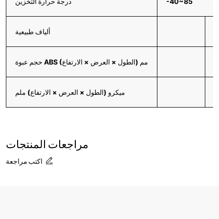
-40~85
درجة حرارة التخزين
4
ألياف طبيعية
1
حجم عبوة ABS (الطول × العرض × الارتفاع) مم
6
ميكرو (الطول × العرض × الارتفاع) ملم
مراجعات المنتجات
اكتب مراجعة