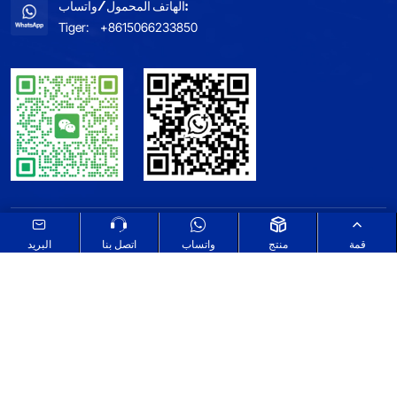
الهاتف المحمول/واتساب:
Tiger:
+8615066233850
خريطة الموقع
اطلع على سياسة الخصوصية الخاصة بنا
قمة
منتج
واتساب
اتصل بنا
البريد
Select Language
▼