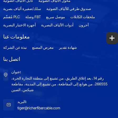
محول الألياف الضوئية
كابل الألياف الضوئية
صندوق طرفي للألياف الضوئية
سلك/ضفيرة ألياف بصرية
ملحقات الكابلات
موصل سريع
وصلة FBT
مُقسِّم PLC
آحرون
أدوات الألياف البصرية
أجهزة الاختبار البصرية
+
معلومات عنا
شهادة تقدير
معرض المصنع
نبذة عن الشركة
اتصل بنا
عنوان:
رقم 14، بعد إغلاق الطريق، من تشينغ إلى منطقة التجارة الحرة،
266555، من هوانغ إلى المقاطعة، من تشينغ إلى المدينة، مقاطعة
شيكس، الصين
البريد:
tiger@richerfibercable.com