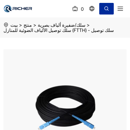
0
(
)
FTTH
>
سلك/ضفيرة ألياف بصرية
>
منتج
>
بيت
patch
سلك توصيل الألياف الضوئية للمنازل (FTTH) - سلك توصيل
cord
pigtail
SC
UPC-
simplex-
single
mode
length:100m
diameter:3mm