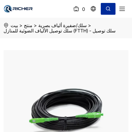
0
(
)
FTTH
>
سلك/ضفيرة ألياف بصرية
>
منتج
>
بيت
patch
سلك توصيل الألياف الضوئية للمنازل (FTTH) - سلك توصيل
cord
pigtail
SC
APC
singlemode
simplex
length:100m
diameter:3mm