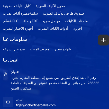
محول الألياف الضوئية
كابل الألياف الضوئية
صندوق طرفي للألياف الضوئية
سلك/ضفيرة ألياف بصرية
ملحقات الكابلات
موصل سريع
وصلة FBT
مُقسِّم PLC
آحرون
أدوات الألياف البصرية
أجهزة الاختبار البصرية
+
معلومات عنا
شهادة تقدير
معرض المصنع
نبذة عن الشركة
اتصل بنا
عنوان:
رقم 14، بعد إغلاق الطريق، من تشينغ إلى منطقة التجارة الحرة،
266555، من هوانغ إلى المقاطعة، من تشينغ إلى المدينة، مقاطعة
شيكس، الصين
البريد:
tiger@richerfibercable.com