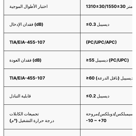
اختبار الأطوال الموجية
≤0.3 ديسيبل
فقدان الإدخال (dB)
TIA/EIA-455-107
(PC/UPC/APC)
≥55 ديسيبل (PC/UPC)
فقدان العودة (dB)
≥60 ديسيبل (ناقل الدرعة)
TIA/EIA-455-107
≤0.2 ديسيبل
قابلية التبادل
ل/سيمبلكس/دوبلكس/مروحة
تجميعات الكابلات
-10 ~ +70
درجة حرارة التشغيل (°م)