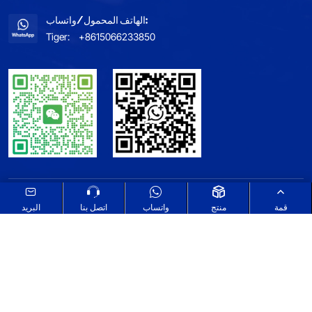
الهاتف المحمول/واتساب:
Tiger:
+8615066233850
خريطة الموقع
اطلع على سياسة الخصوصية الخاصة بنا
قمة
منتج
واتساب
اتصل بنا
البريد
Select Language
▼