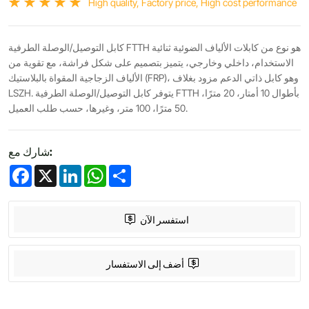
High quality, Factory price, High cost performance
كابل التوصيل/الوصلة الطرفية FTTH هو نوع من كابلات الألياف الضوئية ثنائية
الاستخدام، داخلي وخارجي، يتميز بتصميم على شكل فراشة، مع تقوية من
الألياف الزجاجية المقواة بالبلاستيك (FRP)، وهو كابل ذاتي الدعم مزود بغلاف
LSZH. يتوفر كابل التوصيل/الوصلة الطرفية FTTH بأطوال 10 أمتار، 20 مترًا،
50 مترًا، 100 متر، وغيرها، حسب طلب العميل.
شارك مع:
Facebook
X
LinkedIn
WhatsApp
Share
استفسر الآن
أضف إلى الاستفسار