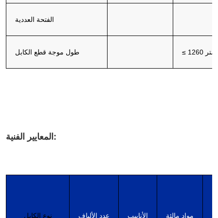
الفتحة العددية
 نانومتر
≤
طول موجة قطع الكابل
المعايير الفنية:
)
مواد مالئة
الأنابيب
عدد الألياف
نوع الكابل