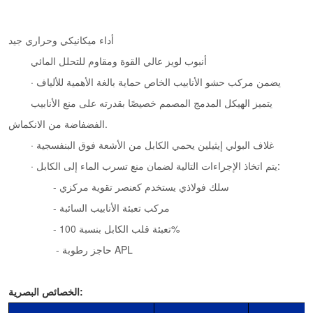
أداء ميكانيكي وحراري جيد
أنبوب لويز عالي القوة ومقاوم للتحلل المائي
· يضمن مركب حشو الأنابيب الخاص حماية بالغة الأهمية للألياف
يتميز الهيكل المدمج المصمم خصيصًا بقدرته على منع الأنابيب
الفضفاضة من الانكماش.
· غلاف البولي إيثيلين يحمي الكابل من الأشعة فوق البنفسجية
· يتم اتخاذ الإجراءات التالية لضمان منع تسرب الماء إلى الكابل:
- سلك فولاذي يستخدم كعنصر تقوية مركزي
- مركب تعبئة الأنابيب السائبة
- تعبئة قلب الكابل بنسبة 100%
- حاجز رطوبة APL
الخصائص البصرية: