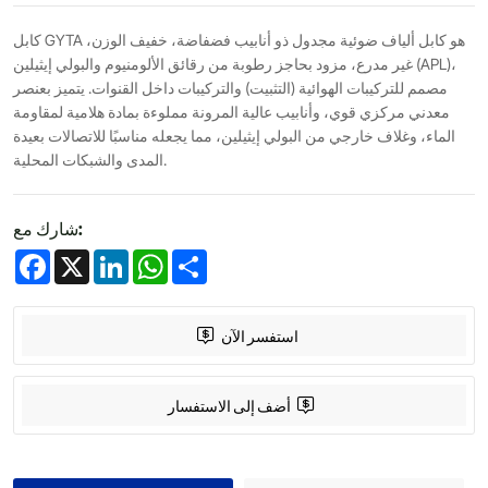
كابل GYTA هو كابل ألياف ضوئية مجدول ذو أنابيب فضفاضة، خفيف الوزن،
غير مدرع، مزود بحاجز رطوبة من رقائق الألومنيوم والبولي إيثيلين (APL)،
مصمم للتركيبات الهوائية (التثبيت) والتركيبات داخل القنوات. يتميز بعنصر
معدني مركزي قوي، وأنابيب عالية المرونة مملوءة بمادة هلامية لمقاومة
الماء، وغلاف خارجي من البولي إيثيلين، مما يجعله مناسبًا للاتصالات بعيدة
المدى والشبكات المحلية.
شارك مع:
Facebook
X
LinkedIn
WhatsApp
Share
استفسر الآن
أضف إلى الاستفسار