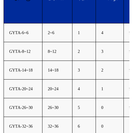
GYTA-6~6
2~6
1
4
9.
GYTA-8~12
8~12
2
3
9.
GYTA-14~18
14~18
3
2
9.
GYTA-20~24
20~24
4
1
9.
GYTA-26~30
26~30
5
0
9.
GYTA-32~36
32~36
6
0
10