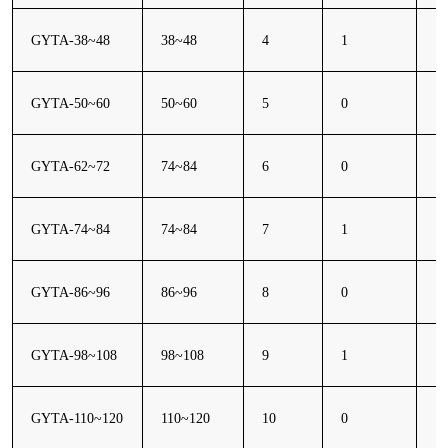
GYTA-38~48
38~48
4
1
11
GYTA-50~60
50~60
5
0
11
GYTA-62~72
74~84
6
0
11
GYTA-74~84
74~84
7
1
13
GYTA-86~96
86~96
8
0
13
GYTA-98~108
98~108
9
1
14
GYTA-110~120
110~120
10
0
14