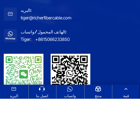
البريد:
tiger@richerfibercable.com
الهاتف المحمول/واتساب:
Tiger:
+8615066233850
قمة
منتج
واتساب
اتصل بنا
البريد
خريطة الموقع
اطلع على سياسة الخصوصية الخاصة بنا
Select Language
▼