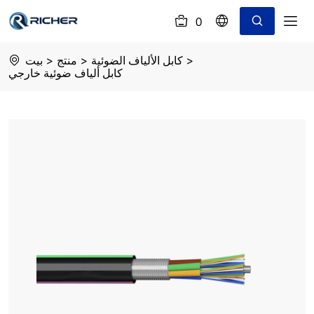
0
(
)
GYTA
>
كابل الألياف الضوئية
>
منتج
>
بيت
Non-
كابل ألياف ضوئية خارجي
Armored
cable