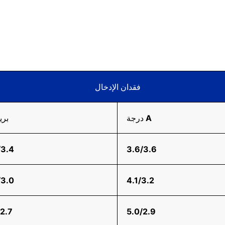
فقدان الإدخال
درجة A
بري
/3.4
3.6/3.6
/3.0
4.1/3.2
/2.7
5.0/2.9