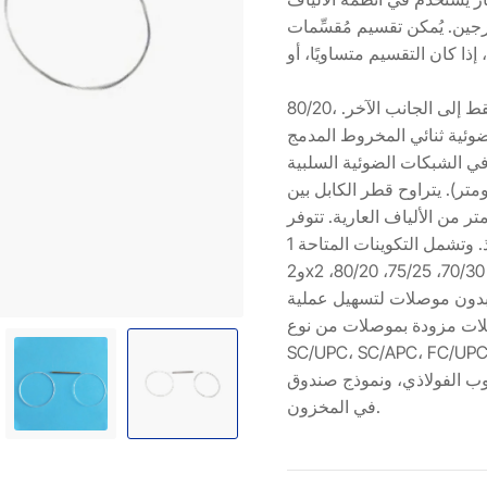
يُمكن تقسيم مُقسِّمات FBT بنسب
80/20، إذا ذهب 80% من الإشارة إلى جانب واحد و20% فقط إلى الجانب الآخر.
وئية ثنائي المخروط المدمج (FBT)
كات الضوئية السلبية (PON). يتوفر بنمط أحادي
1310/14 نانومتر) أو متعدد الأنماط (850 نانومتر). يتراوح قطر الكابل بين
و3.0 مم، أو قد يكون 250 ميكرومتر من الألياف العارية. تتوفر
هذه الوصلات بنافذة واحدة، ونافذتين، وثلاث نوافذ. وتشمل التكوينات المتاحة 1x2
و2x2 بنسب تقسيم 50/50، 55/45، 60/40، 65/35، 70/30، 75/25، 80/20،
تأتي هذه الوصلات بدون موصلات لتسهيل عملية
دة بموصلات من نوع LC/UPC، LC/APC،
SC/UPC، SC، وST/UPC. تشمل النماذج الشائعة نموذج
لاذي، ونموذج صندوق ABS. جميعها متوفرة
في المخزون.