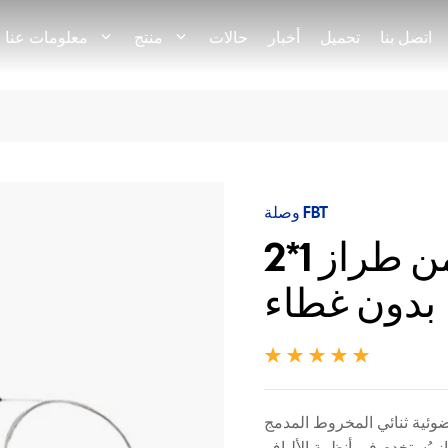
اتصل بنا
تحميل
أخبار
حالات
منتج
معلومات عنا
وصلة FBT
موصل ألياف ضوئية من طراز 1*2
بدون غطاء
 المخروط المدمج (FBT)، المعروف أيضًا باسم مُقسِّم
از يُستخدم في أنظمة الألياف