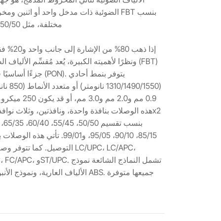
الضوئية ذات مدخل واحد أو اثنين ومخرجين. 
مختلفة، مثل 50/50، إذا كان التقسيم متساويًا، أو
ونظرًا لأهميته الكبيرة، يُعد مُقسِّم الألياف الض
جزءًا أساسيًا في الشب
(90/1550
0.9 مم و2.0 مم 
85/15، 90/10، 95/05، و99/01. 
التوصيل. كما تتوفر وصلات مزو
/APC، FC/UPC، FC/APC
الألياف العارية، ونموذج الأنبوب الفو