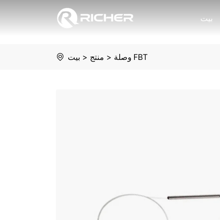
1*2
بيت
FBT
Coupler
وصلة FBT
>
منتج
>
بيت