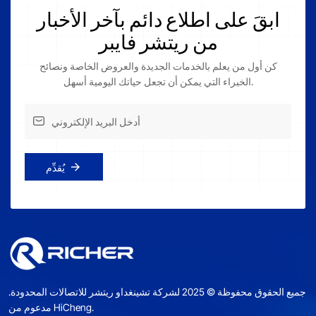
ابقَ على اطلاع دائم بآخر الأخبار
من ريتشر فايبر
كن أول من يعلم بالخدمات الجديدة والعروض الخاصة ونصائح
الخبراء التي يمكن أن تجعل حياتك اليومية أسهل.
يُقدِّم
جميع الحقوق محفوظة © 2025 لشركة تشينغداو ريتشر للاتصالات المحدودة.
مدعوم من HiCheng.