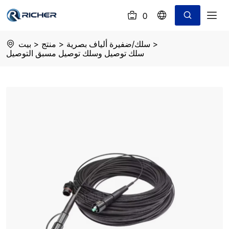
0
(
)
Preconnectorized
>
سلك/ضفيرة ألياف بصرية
>
منتج
>
بيت
Patch
سلك توصيل وسلك توصيل مسبق التوصيل
Cord
/
Pigtail
SC/APC
G657A2
out
jacket:LSZH
length:100m