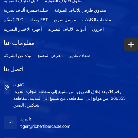
محول الألياف الضوئية
كابل الألياف الضوئية
صندوق طرفي للألياف الضوئية
سلك/ضفيرة ألياف بصرية
ملحقات الكابلات
موصل سريع
وصلة FBT
مُقسِّم PLC
آحرون
أدوات الألياف البصرية
أجهزة الاختبار البصرية
+
معلومات عنا
شهادة تقدير
معرض المصنع
نبذة عن الشركة
اتصل بنا
عنوان:
رقم 14، بعد إغلاق الطريق، من تشينغ إلى منطقة التجارة الحرة،
266555، من هوانغ إلى المقاطعة، من تشينغ إلى المدينة، مقاطعة
شيكس، الصين
البريد:
tiger@richerfibercable.com