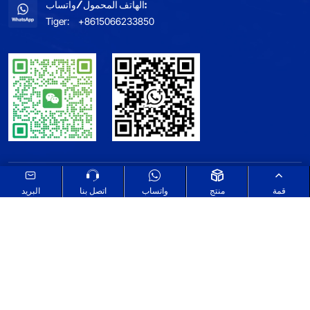
الهاتف المحمول/واتساب:
Tiger:
+8615066233850
خريطة الموقع
اطلع على سياسة الخصوصية الخاصة بنا
قمة
منتج
واتساب
اتصل بنا
البريد
Select Language
▼