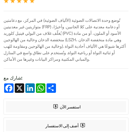
تُوضع وحدة الاتصالات الضوئية (الألياف الضوئية) في المركز، مع دعامتين
متوازيتين غير معدنيتين (FRP) أو دعامة معدنية على كلا الجانبين. وأخيرًا،
يُغلّف غلاف من البولي فينيل كلوريد (PVC) الأسود أو الملون، أو من مادة
منخفضة الدخان وخالية من الهالوجين (LSZH، وهي مادة منخفضة الدخان
وخالية من الهالوجين ومقاومة للهب). أكثرها شيوعًا هي الألياف أحادية النواة
أو ثنائية النواة أو رباعية النواة. وتُستخدم على نطاق واسع في المنازل
والمباني المكتبية ومراكز البيانات وغيرها من الأماكن.
شارك مع:
Facebook
X
LinkedIn
WhatsApp
Share
استفسر الآن
أضف إلى الاستفسار