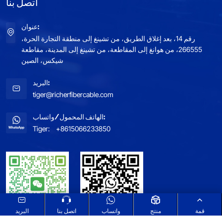
اتصل بنا
عنوان:
رقم 14، بعد إغلاق الطريق، من تشينغ إلى منطقة التجارة الحرة،
266555، من هوانغ إلى المقاطعة، من تشينغ إلى المدينة، مقاطعة
شيكس، الصين
البريد:
tiger@richerfibercable.com
الهاتف المحمول/واتساب:
Tiger:
+8615066233850
قمة
منتج
واتساب
اتصل بنا
البريد