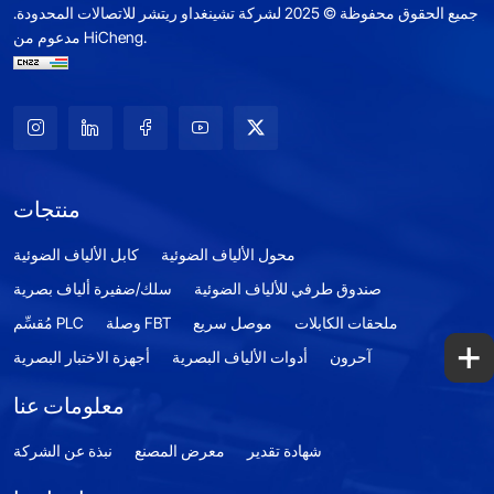
جميع الحقوق محفوظة © 2025 لشركة تشينغداو ريتشر للاتصالات المحدودة.
مدعوم من HiCheng.
منتجات
محول الألياف الضوئية
كابل الألياف الضوئية
صندوق طرفي للألياف الضوئية
سلك/ضفيرة ألياف بصرية
ملحقات الكابلات
موصل سريع
وصلة FBT
مُقسِّم PLC
+
آحرون
أدوات الألياف البصرية
أجهزة الاختبار البصرية
معلومات عنا
شهادة تقدير
معرض المصنع
نبذة عن الشركة