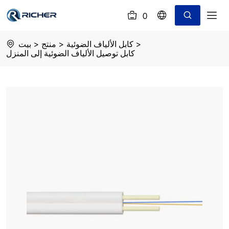
0
(
)
FTTH
>
كابل الألياف الضوئية
>
منتج
>
بيت
Fiber
كابل توصيل الألياف الضوئية إلى المنزل
Optical
Drop
Cable
for
Indoor
GJXFH
with
2
FRP