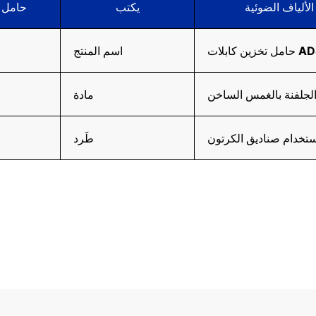
الألياف الضوئية
يكتب
حامل ت
ن كابلات ADSS
اسم المنتج
لجلفنة بالغمس الساخن
مادة
طَرد