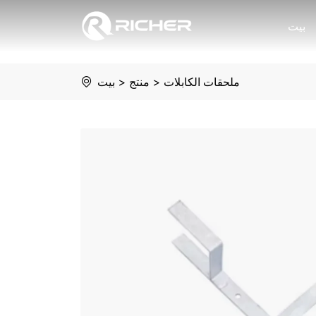
حامل
بيت
تخزين
كابلات
ملحقات الكابلات
>
منتج
>
بيت
ADSS