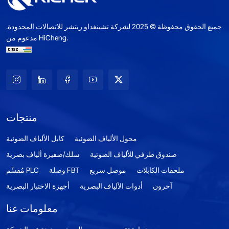
جميع الحقوق محفوظة © 2025 لشركة تشينغداو ريتشر للاتصالات المحدودة.
مدعوم من HiCheng.
منتجات
محول الألياف الضوئية
كابل الألياف الضوئية
صندوق طرفي للألياف الضوئية
سلك/ضفيرة ألياف بصرية
ملحقات الكابلات
موصل سريع
وصلة FBT
مُقسِّم PLC
آحرون
أدوات الألياف البصرية
أجهزة الاختبار البصرية
معلومات عنا