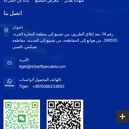
شهادة تقدير
معرض المصنع
نبذة عن الشركة
اتصل بنا
عنوان:
رقم 14، بعد إغلاق الطريق، من تشينغ إلى منطقة التجارة الحرة،
266555، من هوانغ إلى المقاطعة، من تشينغ إلى المدينة، مقاطعة
شيكس، الصين
البريد:
tiger@richerfibercable.com
الهاتف المحمول/واتساب:
Tiger:
+8615066233850
+