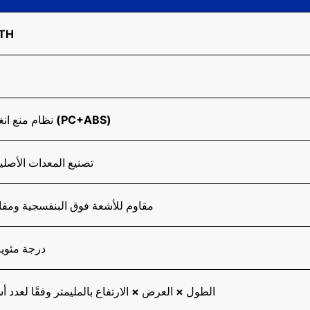
صندوق
نظام منع انغلاق المكابح (PC+ABS)
تصنيع المعدات الأصلي
مقاوم للأشعة فوق البنفسجية ومقا
-40~60 درجة مئوي
الطول × العرض × الارتفاع بالمليمتر وفقًا لعدد أ