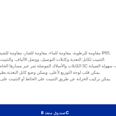
2- المادة: PC+ABS، مقاومة للرطوبة، مقاومة للماء، مقاومة للغبار، مقاومة للشيخوخة، مستوى الحماية يصل إلى IP65.
3- التثبيت لكابل التغذية وكابلات التوصيل، ووصل الألياف، والتثبيت، والتخزين، والتوزيع... إلخ، كل ذلك في جهاز واحد.
5- يمكن قلب لوحة التوزيع لأعلى، ويمكن وضع كابل التغذية بطريقة الوصلة الكأسية، مما يسهل الصيانة والتركيب.
6- يمكن تركيب الخزانة عن طريق التثبيت على الحائط أو التثبيت على عمود، وهي مناسبة للاستخدام الداخلي والخارجي.
صندوق منفذ 8C