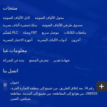
منتجات
محول الألياف الضوئية
كابل الألياف الضوئية
صندوق طرفي للألياف الضوئية
سلك/ضفيرة ألياف بصرية
ملحقات الكابلات
موصل سريع
وصلة FBT
مُقسِّم PLC
آحرون
أدوات الألياف البصرية
أجهزة الاختبار البصرية
معلومات عنا
شهادة تقدير
معرض المصنع
نبذة عن الشركة
اتصل بنا
+
عنوان:
رقم 14، بعد إغلاق الطريق، من تشينغ إلى منطقة التجارة الحرة،
266555، من هوانغ إلى المقاطعة، من تشينغ إلى المدينة، مقاطعة
شيكس، الصين