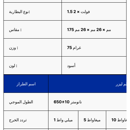
1.5 فولت × 2
نوع البطارية:
175 مم × 26 مم × 26 مم
مقاس :
75 غرام
وزن :
أسود
لون :
م ليزر
اسم الطراز
650±10 نانومتر
الطول الموجي
1 ميغاواط
5 ميغاواط
1 ميلي واط
تردد الخرج