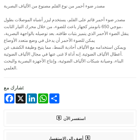
مصدر ضوء أحمر من نوع القلم مصنوع من الألياف البصرية
مصدر ضوء أحمر قائم على القلم، يستخدم ليزر أشباه الموصلات بطول
موجي 650 نانومتر كجهاز باعث للضوء، من خلال محرك التيار الثابت،
ينقل الضوء الأحمر الذي يتميز بثبات طاقته. بعد توصيله بالواجهة البصرية،
يمكن للضوء الأحمر أن يدخل في وضع متعدد الأوضاع
ويمكن استخدامه مع الألياف أحادية النمط، مما يتيح وظيفة الكشف عن
أعطال الألياف الضوئية. إنه أداة لا غنى عنها في مجال الألياف الضوئية.
البناء، وصيانة شبكات الألياف الضوئية، وإنتاج الأجهزة البصرية والبحث
العلمي.
شارك مع:
Facebook
X
LinkedIn
WhatsApp
Share
استفسر الآن
أضف إلى الاستفسار